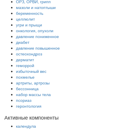
ОРЗ, ОРВИ, грипп
мазоли и натоптыши
беременность
целлюлит
угри и прыщи
онкология, опухоли
давление пониженное
диабет
давление повышенное
остеохондроз
дерматит
геморрой
избыточный вес
похмелье
артриты, артрозы
бессонница
набор массы тела
псориаз
геронтология
Активные компоненты
календула