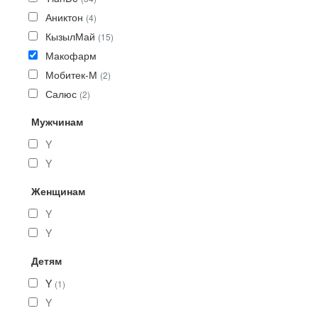
Аниктон
(4)
КызылМай
(15)
Макофарм
Мобитек-М
(2)
Салюс
(2)
Мужчинам
Y
Y
Женщинам
Y
Y
Детям
Y
(1)
Y