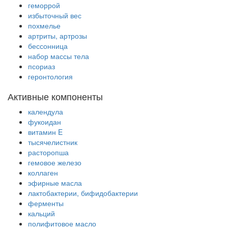
геморрой
избыточный вес
похмелье
артриты, артрозы
бессонница
набор массы тела
псориаз
геронтология
Активные компоненты
календула
фукоидан
витамин E
тысячелистник
расторопша
гемовое железо
коллаген
эфирные масла
лактобактерии, бифидобактерии
ферменты
кальций
полифитовое масло