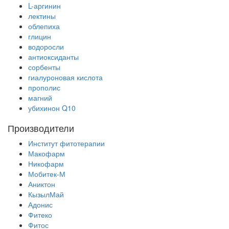
L-аргинин
лектины
облепиха
глицин
водоросли
антиоксиданты
сорбенты
гиалуроновая кислота
прополис
магний
убихинон Q10
Производители
Институт фитотерапии
Макофарм
Никофарм
Мобитек-М
Аниктон
КызылМай
Адонис
Фитеко
Фитос