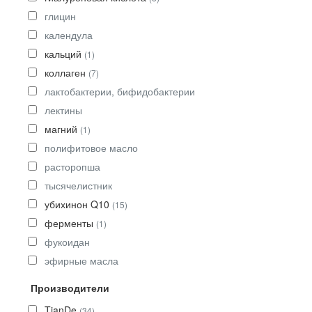
глицин
календула
кальций
(1)
коллаген
(7)
лактобактерии, бифидобактерии
лектины
магний
(1)
полифитовое масло
расторопша
тысячелистник
убихинон Q10
(15)
ферменты
(1)
фукоидан
эфирные масла
Производители
TianDe
(34)