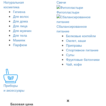
Натуральная
Свечи
косметика
Гигиена
Фитопластыри
Для волос
Для дома
Для лица
Сбалансированное
Для мужчин
питание
Для тела
Белковые коктейли
Макияж
Омлет, каши
Парфюм
Приправы
Спортивное питание
Супы
Фруктовые батончики
Чай, кофе
Приборы
и аксессуары
×
Базовая цена