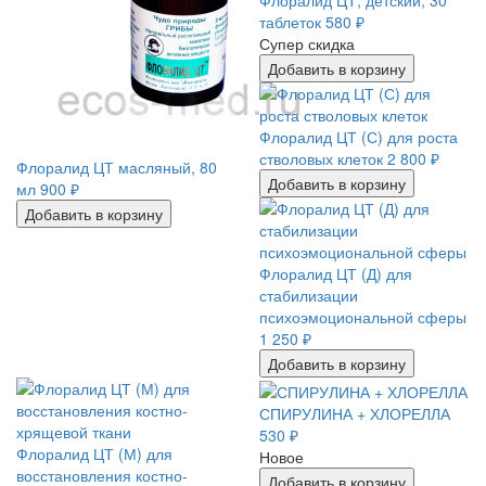
Флоралид ЦТ, детский, 30
таблеток
580
₽
Супер скидка
Добавить в корзину
Флоралид ЦТ (С) для роста
стволовых клеток
2 800
₽
Флоралид ЦТ масляный, 80
Добавить в корзину
мл
900
₽
Добавить в корзину
Флоралид ЦТ (Д) для
стабилизации
психоэмоциональной сферы
1 250
₽
Добавить в корзину
СПИРУЛИНА + ХЛОРЕЛЛА
530
₽
Флоралид ЦТ (М) для
Новое
восстановления костно-
Добавить в корзину