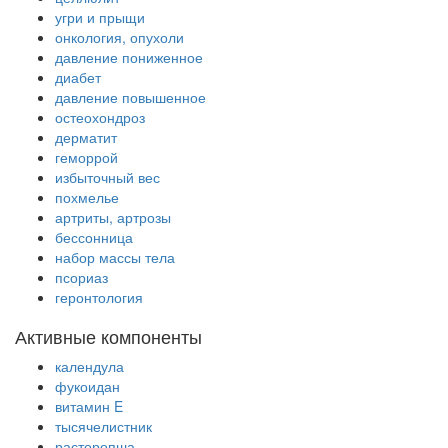
угри и прыщи
онкология, опухоли
давление пониженное
диабет
давление повышенное
остеохондроз
дерматит
геморрой
избыточный вес
похмелье
артриты, артрозы
бессонница
набор массы тела
псориаз
геронтология
Активные компоненты
календула
фукоидан
витамин E
тысячелистник
расторопша