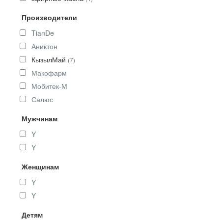
Производители
TianDe
Аниктон
КызылМай
(7)
Макофарм
Мобитек-М
Салюс
Мужчинам
Y
Y
Женщинам
Y
Y
Детям