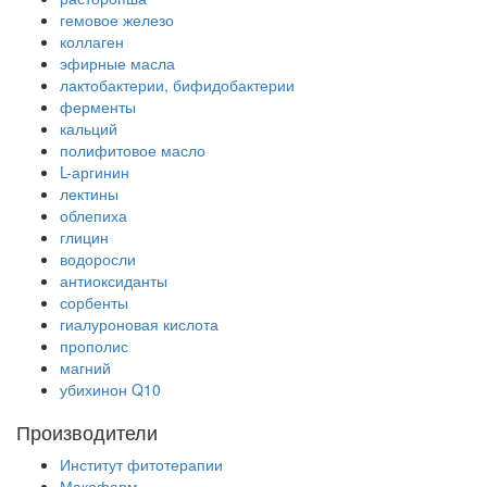
гемовое железо
коллаген
эфирные масла
лактобактерии, бифидобактерии
ферменты
кальций
полифитовое масло
L-аргинин
лектины
облепиха
глицин
водоросли
антиоксиданты
сорбенты
гиалуроновая кислота
прополис
магний
убихинон Q10
Производители
Институт фитотерапии
Макофарм