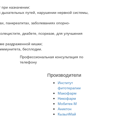
 при назначении:
й дыхательных путей, нарушении нервной системы,
ах, панкреатитах, заболеваниях опорно-
холецистите, диабете, псориазе, для улучшения
оме раздраженной кишки;
 иммунитета, бесплодии.
Профессиональная консультация по
телефону
Производители
Институт
фитотерапии
Макофарм
Никофарм
Мобитек-М
Аниктон
КызылМай