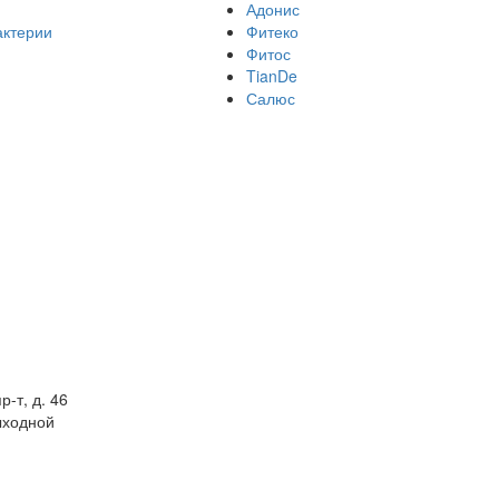
Адонис
актерии
Фитеко
Фитос
TianDe
Салюс
р-т, д. 46
выходной