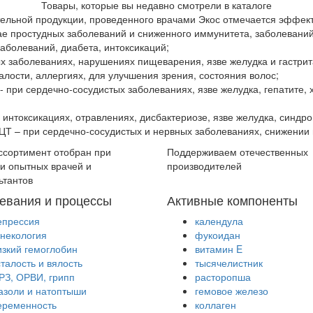
Товары, которые вы недавно смотрели в каталоге
ельной продукции, проведенного врачами Экос отмечается эффект
учае простудных заболеваний и сниженного иммунитета, заболевани
заболеваний, диабета, интоксикаций;
ых заболеваниях, нарушениях пищеварения, язве желудка и гастрит
алости, аллергиях, для улучшения зрения, состояния волос;
- при сердечно-сосудистых заболеваниях, язве желудка, гепатите, 
х интоксикациях, отравлениях, дисбактериозе, язве желудка, синдр
 ЦТ – при сердечно-сосудистых и нервных заболеваниях, снижении
ссортимент отобран при
Поддерживаем отечественных
и опытных врачей и
производителей
ьтантов
евания и процессы
Активные компоненты
епрессия
календула
инекология
фукоидан
изкий гемоглобин
витамин E
сталость и вялость
тысячелистник
РЗ, ОРВИ, грипп
расторопша
азоли и натоптыши
гемовое железо
еременность
коллаген