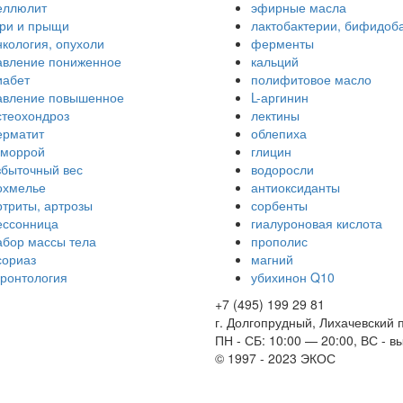
еллюлит
эфирные масла
гри и прыщи
лактобактерии, бифидоб
нкология, опухоли
ферменты
авление пониженное
кальций
иабет
полифитовое масло
авление повышенное
L-аргинин
стеохондроз
лектины
ерматит
облепиха
еморрой
глицин
збыточный вес
водоросли
охмелье
антиоксиданты
ртриты, артрозы
сорбенты
ессонница
гиалуроновая кислота
абор массы тела
прополис
сориаз
магний
еронтология
убихинон Q10
+7 (495) 199 29 81
г. Долгопрудный, Лихачевский п
ПН - СБ: 10:00 — 20:00, ВС - 
© 1997 - 2023 ЭКОС