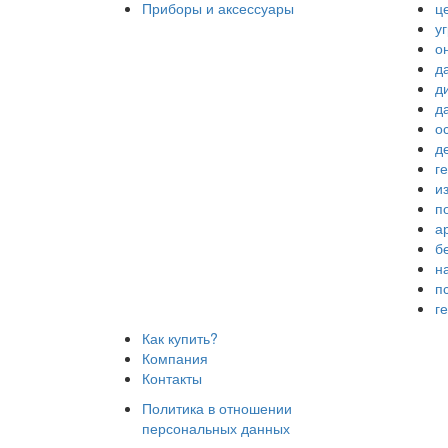
Приборы и аксессуары
ц
у
о
д
д
д
о
д
г
и
п
а
б
н
п
г
Как купить?
Компания
Контакты
Политика в отношении
персональных данных