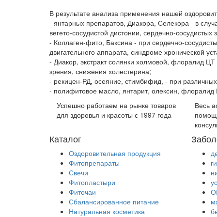
В результате анализа применения нашей оздоровит
- янтарных препаратов, Диакора, Селекора - в сл
вегето-сосудистой дистонии, сердечно-сосудистых 
- Коллаген-фито, Баксина - при сердечно-сосудист
двигательного аппарата, синдроме хронической уст
- Диакор, экстракт солянки холмовой, флоралид ЦТ 
зрения, снижения холестерина;
- рекицен-РД, осеяние, стимбифид, - при различны
- полифитовое масло, янтарит, олексин, флоралид
Успешно работаем на рынке товаров
Весь а
для здоровья и красоты с 1997 года
помощ
консул
Каталог
Забол
Оздоровительная продукция
д
Фитопрепараты
г
Свечи
н
Фитопластыри
у
Фиточаи
О
Сбалансированное питание
м
Натуральная косметика
б