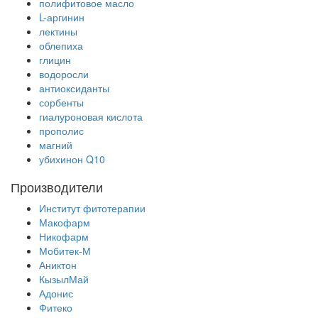
полифитовое масло
L-аргинин
лектины
облепиха
глицин
водоросли
антиоксиданты
сорбенты
гиалуроновая кислота
прополис
магний
убихинон Q10
Производители
Институт фитотерапии
Макофарм
Никофарм
Мобитек-М
Аниктон
КызылМай
Адонис
Фитеко