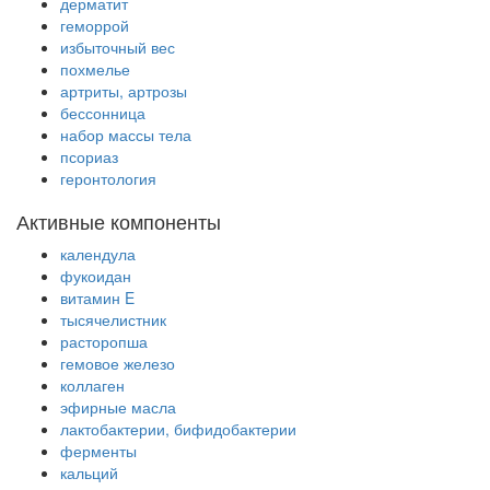
дерматит
геморрой
избыточный вес
похмелье
артриты, артрозы
бессонница
набор массы тела
псориаз
геронтология
Активные компоненты
календула
фукоидан
витамин E
тысячелистник
расторопша
гемовое железо
коллаген
эфирные масла
лактобактерии, бифидобактерии
ферменты
кальций