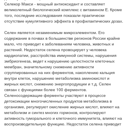
Селекор Макси - мощный антиоксидант и составляет
великолепный биологический комплекс с витамином Е. Кроме
того, последние исследования показали практически
отсутствие кумулятивного эффекта в профилактических дозах.
Селен является незаменимым микроэлементом. Его
содержание в почвах в большинстве регионов России крайне
мало, что приводит к заболеваниям человека, животных и
растений. Недостаток селена провоцирует у человека
кардиопатии, расстройства иммунной системы, нарушения
эмбриогенеза, ведет к нарушению целостности клеточных
мембран, значительному снижению активности
сгруппированных на них ферментов, накоплению кальция
внутри клеток, нарушению метаболизма аминокислот и
жирных кислот, снижению энергопродукции и т.д. Селен
связан с функциями более 100 ферментов.
Селеносодержащие ферменты участвуют в процессе
детоксикации многочисленных продуктов метаболизма в
организме, регулируют окисление жирных кислот, влияют на
метаболизм и синтез многих гормонов, контролируют
активность гуморального и клеточного иммунитета, влияют на
воспроизводительную функцию. Недостаток селена приводит