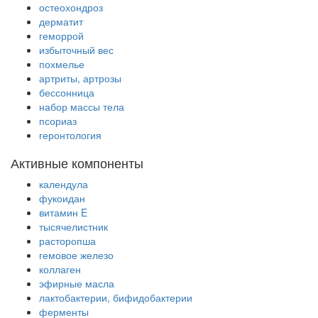
остеохондроз
дерматит
геморрой
избыточный вес
похмелье
артриты, артрозы
бессонница
набор массы тела
псориаз
геронтология
Активные компоненты
календула
фукоидан
витамин E
тысячелистник
расторопша
гемовое железо
коллаген
эфирные масла
лактобактерии, бифидобактерии
ферменты