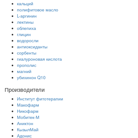
кальций
полифитовое масло
L-аргинин
лектины
облепиха
глицин
водоросли
антиоксиданты
сорбенты
гиалуроновая кислота
прополис
магний
убихинон Q10
Производители
Институт фитотерапии
Макофарм
Никофарм
Мобитек-М
Аниктон
КызылМай
Адонис