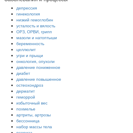
депрессия
гинекология
низкий гемоглобин
усталость и вялость
ОРЗ, ОРВИ, грипп
мазоли и натоптыши
беременность
целлюлит
угри и прыщи
онкология, опухоли
давление пониженное
диабет
давление повышенное
остеохондроз
дерматит
геморрой
избыточный вес
похмелье
артриты, артрозы
бессонница
набор массы тела
псориаз