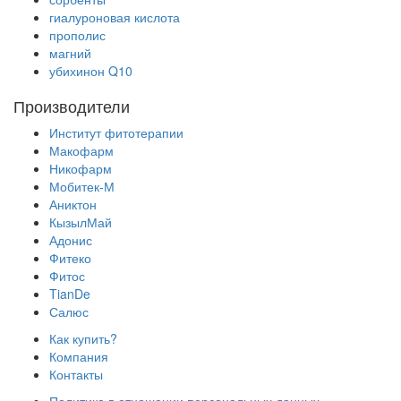
гиалуроновая кислота
прополис
магний
убихинон Q10
Производители
Институт фитотерапии
Макофарм
Никофарм
Мобитек-М
Аниктон
КызылМай
Адонис
Фитеко
Фитос
TianDe
Салюс
Как купить?
Компания
Контакты
Политика в отношении персональных данных