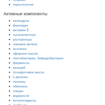
геронтология
Активные компоненты
календула
фукоидан
витамин E
тысячелистник
расторопша
гемовое железо
коллаген
эфирные масла
лактобактерии, бифидобактерии
ферменты
кальций
полифитовое масло
L-аргинин
лектины
облепиха
глицин
водоросли
антиоксиданты
сорбенты