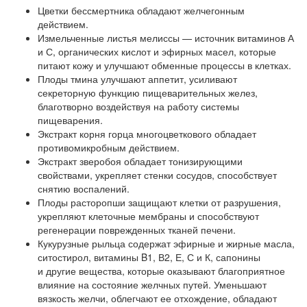
Цветки бессмертника обладают желчегонным
действием.
Измельченные листья мелиссы — источник витаминов А
и С, органических кислот и эфирных масел, которые
питают кожу и улучшают обменные процессы в клетках.
Плоды тмина улучшают аппетит, усиливают
секреторную функцию пищеварительных желез,
благотворно воздействуя на работу системы
пищеварения.
Экстракт корня горца многоцветкового обладает
противомикробным действием.
Экстракт зверобоя обладает тонизирующими
свойствами, укрепляет стенки сосудов, способствует
снятию воспалений.
Плоды расторопши защищают клетки от разрушения,
укрепляют клеточные мембраны и способствуют
регенерации поврежденных тканей печени.
Кукурузные рыльца содержат эфирные и жирные масла,
ситостирол, витамины B1, В2, Е, С и К, сапонины
и другие вещества, которые оказывают благоприятное
влияние на состояние желчных путей. Уменьшают
вязкость желчи, облегчают ее отхождение, обладают