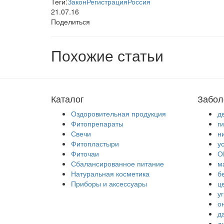
Теги:
Закон
Регистрация
Россия
21.07.16
Поделиться
Похожие статьи
Каталог
Забол
Оздоровительная продукция
д
Фитопрепараты
г
Свечи
н
Фитопластыри
у
Фиточаи
О
Сбалансированное питание
м
Натуральная косметика
б
Приборы и аксессуары
ц
у
о
д
д