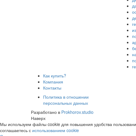
д
о
д
г
и
п
а
б
н
п
г
Как купить?
Компания
Контакты
Политика в отношении
персональных данных
Разработано в
Prokhorov.studio
Наверх
Мы используем файлы cookie для повышения удобства пользования 
соглашаетесь с
использованием cookie