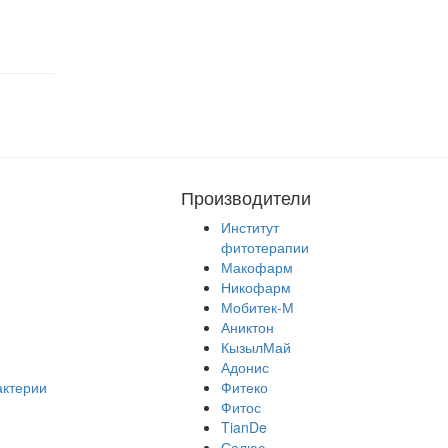
Производители
Институт
фитотерапии
Макофарм
Никофарм
Мобитек-М
Аниктон
КызылМай
Адонис
актерии
Фитеко
Фитос
TianDe
Салюс