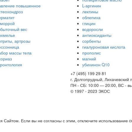
авление повышенное
L-аргинин
стеохондроз
лектины
ерматит
облепиха
еморрой
глицин
збыточный вес
водоросли
охмелье
антиоксиданты
ртриты, артрозы
сорбенты
ессонница
гиалуроновая кислота
абор массы тела
прополис
сориаз
магний
еронтология
убихинон Q10
+7 (495) 199 29 81
г. Долгопрудный, Лихачевский п
ПН - СБ: 10:00 — 20:00, ВС - 
© 1997 - 2023 ЭКОС
Сайтом. Если вы не согласны с этим, отключите использование co