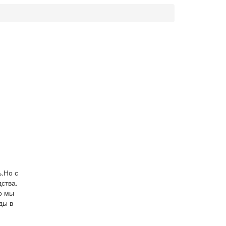
.Но с
ства.
о мы
ды в