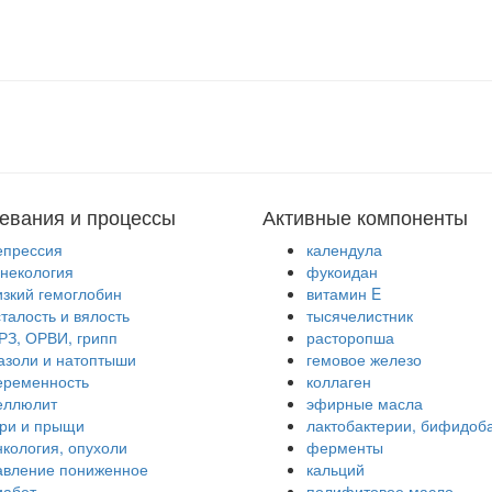
евания и процессы
Активные компоненты
епрессия
календула
инекология
фукоидан
изкий гемоглобин
витамин E
сталость и вялость
тысячелистник
РЗ, ОРВИ, грипп
расторопша
азоли и натоптыши
гемовое железо
еременность
коллаген
еллюлит
эфирные масла
гри и прыщи
лактобактерии, бифидоб
нкология, опухоли
ферменты
авление пониженное
кальций
иабет
полифитовое масло